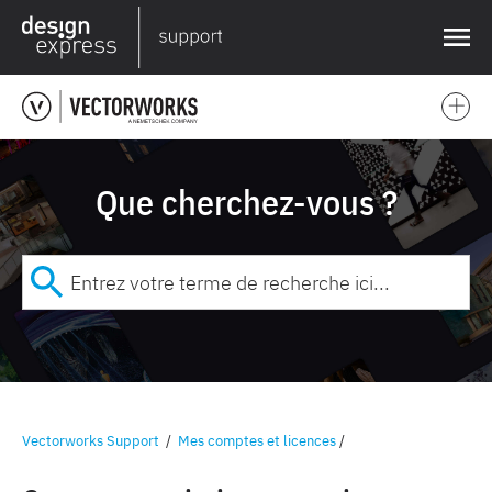
❌
Que cherchez-vous ?
Vectorworks Support
/
Mes comptes et licences
/