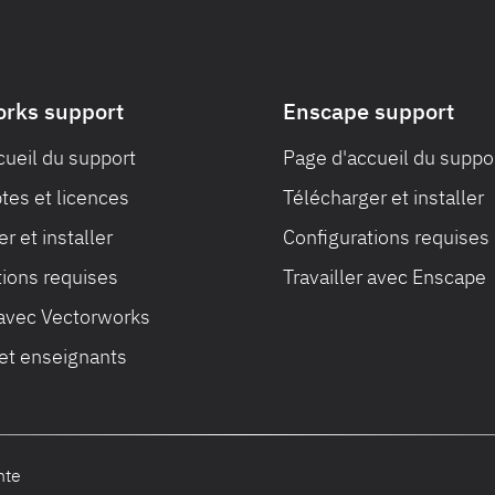
orks support
Enscape support
cueil du support
Page d'accueil du suppo
es et licences
Télécharger et installer
r et installer
Configurations requises
tions requises
Travailler avec Enscape
 avec Vectorworks
 et enseignants
nte