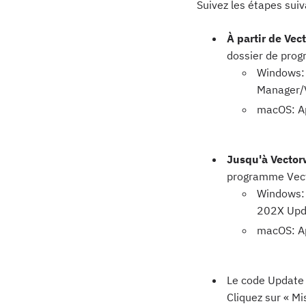
Suivez les étapes sui
À partir de Ve
dossier de pro
Windows:
Manager/V
macOS: A
Jusqu'à Vector
programme Vec
Windows:
202X Upd
macOS: A
Le code Update à
Cliquez sur « Mi