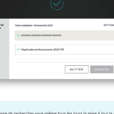
saire de rechercher vous-même tous les jours la mise à jour la 