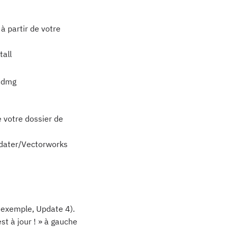
à partir de votre
all
.dmg
e votre dossier de
dater/Vectorworks
r exemple, Update 4).
st à jour ! » à gauche