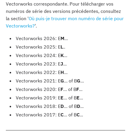
Vectorworks correspondante. Pour télécharger vos
numéros de série des versions précédentes, consultez
la section '
Où puis-je trouver mon numéro de série pour
Vectorworks?
'.
Vectorworks 2026: E
M
...
Vectorworks 2025: E
L
..
Vectorworks 2024: E
K
...
Vectorworks 2023: E
J
...
Vectorworks 2022: E
H
...
Vectorworks 2021: E
G
... of B
G
...
Vectorworks 2020: E
F
… of B
F
...
Vectorworks 2019: E
E
… of B
E
...
Vectorworks 2018: E
D
… of B
D
...
Vectorworks 2017: E
C
… of B
C
...