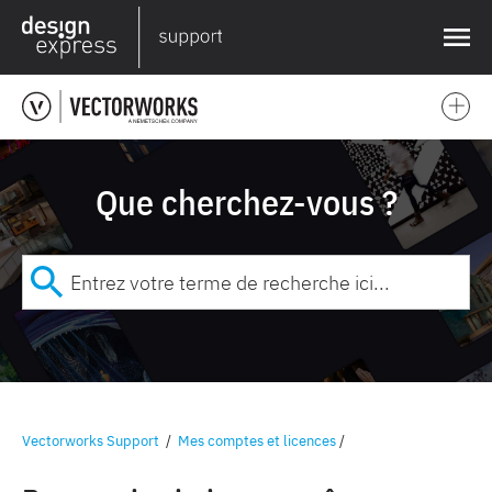
❌
Que cherchez-vous ?
Vectorworks Support
/
Mes comptes et licences
/