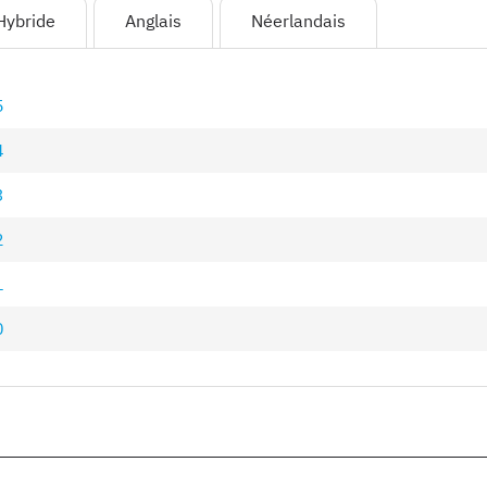
Hybride
Anglais
Néerlandais
5
4
3
2
1
0