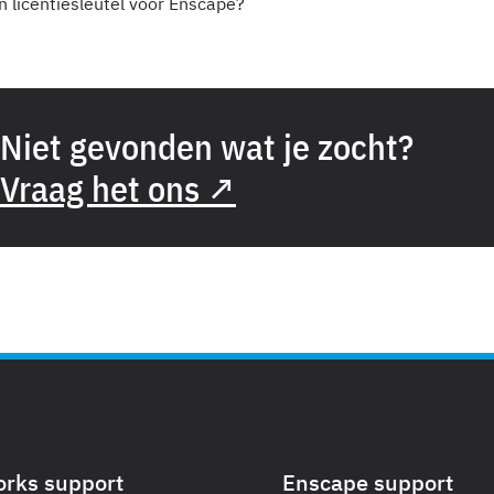
n licentiesleutel voor Enscape?
Niet gevonden wat je zocht?
Vraag het ons ↗
orks support
Enscape support