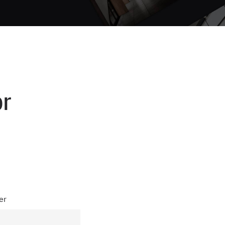
or
er