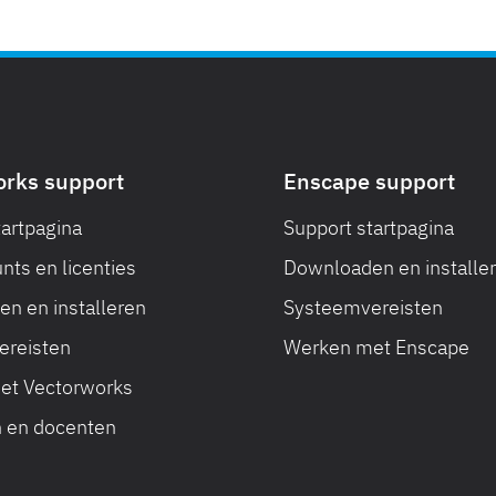
orks support
Enscape support
tartpagina
Support startpagina
nts en licenties
Downloaden en installe
n en installeren
Systeemvereisten
ereisten
Werken met Enscape
et Vectorworks
 en docenten