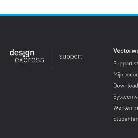
Vectorw
Support s
Mijn accou
Downloade
Systeemv
Werken m
Studenten