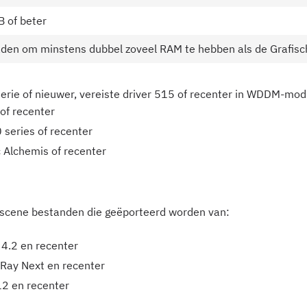
B of beter
aden om minstens dubbel zoveel RAM te hebben als de Grafisc
erie of nieuwer, vereiste driver 515 of recenter in WDDM-mo
of recenter
series of recenter
rc Alchemis of recenter
rscene bestanden die geëporteerd worden van:
 4.2 en recenter
-Ray Next en recenter
12 en recenter