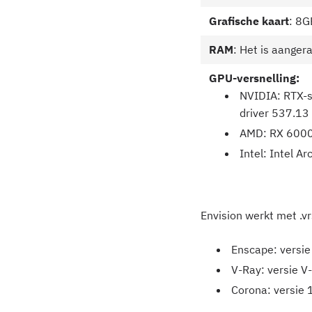
Grafische kaart
: 8G
RAM
: Het is aanger
GPU-versnelling:
NVIDIA: RTX-s
driver 537.13 
AMD: RX 6000 
Intel: Intel A
Envision werkt met .v
Enscape: versie
V-Ray: versie V
Corona: versie 