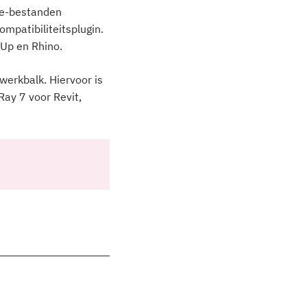
ne-bestanden
mpatibiliteitsplugin.
hUp en Rhino.
werkbalk. Hiervoor is
Ray 7 voor Revit,