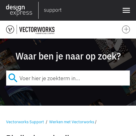
❌
Waar ben je naar op zoek?
Vectorworks Support
/
Werken met Vectorworks
/