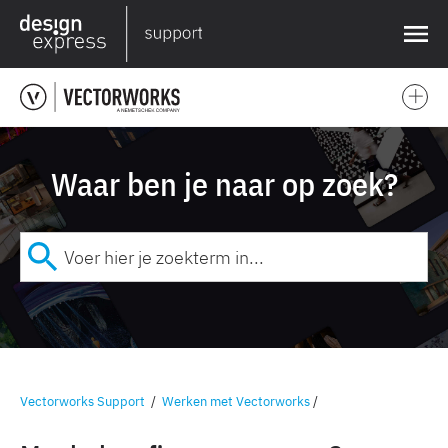
❌
Waar ben je naar op zoek?
Vectorworks Support
/
Werken met Vectorworks
/