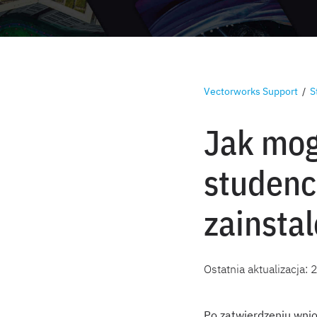
Vectorworks Support
/
S
Jak mog
studenc
zainsta
Ostatnia aktualizacja:
Po zatwierdzeniu wnio