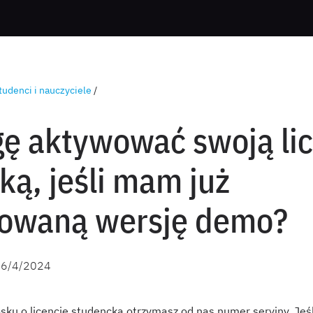
tudenci i nauczyciele
/
ę aktywować swoją lic
ką, jeśli mam już
lowaną wersję demo?
26/4/2024
sku o licencję studencką otrzymasz od nas numer seryjny. Jeśl