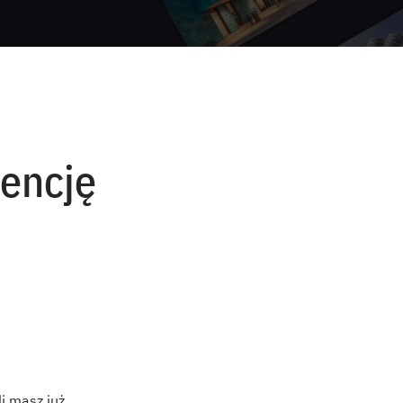
encję
i masz już