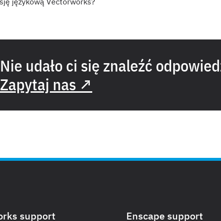
sję językową Vectorworks?
Nie udało ci się znaleźć odpowied
Zapytaj nas ↗
orks support
Enscape support