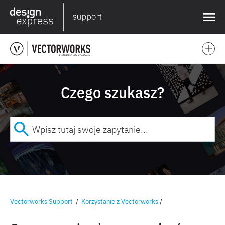
❌
Czego szukasz?
Vectorworks Support
/
Korzystanie z Vectorworks
/