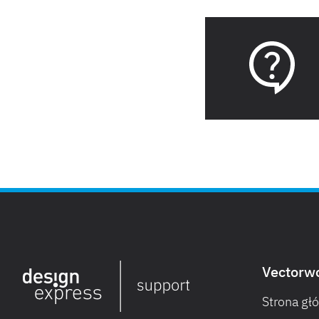
Vectorw
Strona gł