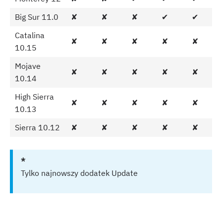
Big Sur 11.0
✘
✘
✘
✔
✔
Catalina
✘
✘
✘
✘
✘
10.15
Mojave
✘
✘
✘
✘
✘
10.14
High Sierra
✘
✘
✘
✘
✘
10.13
Sierra 10.12
✘
✘
✘
✘
✘
*
Tylko najnowszy dodatek Update