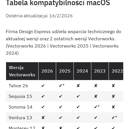
Tabela kompatybilności macOS
Ostatnia aktualizacja:
16/2/2026
Firma Design Express udziela wsparcia technicznego do
aktualnej wersji oraz 2 ostatnich wersji Vectorworks.
(Vectorworks 2026 | Vectorworks 2025 | Vectorworks
2024)
Wersja
2026
2025
2024
2023
2022
Vectorworks
Tahoe 26
✔
✔*
✘
✘
✘
Sequoia 15
✔
✔
✔
✘
✘
Sonoma 14
✔
✔
✔
✔*
✘
Ventura 13
✘
✔
✔
✔
✔*
Monterey 12
✘
✘
✔
✔
✔