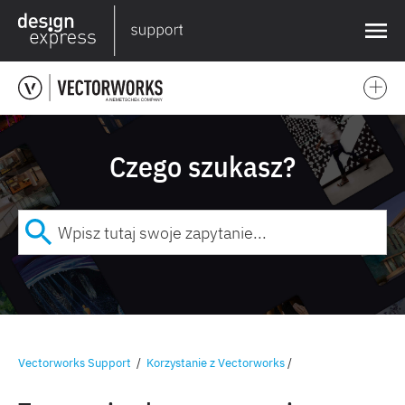
❌
Czego szukasz?
Vectorworks Support
/
Korzystanie z Vectorworks
/