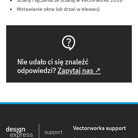
Ściany i łączenia ze ścianą w Vectorworks 2026
Wstawianie okna lub drzwi w elewacji
Nie udało ci się znaleźć
odpowiedzi?
Zapytaj nas ↗
Vectorworks support